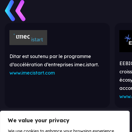
Ditar est soutenu par le programme
EEBIC
d’accélération d’entreprises imec.istart.
crois
www.imecistart.com
écos
acco
www.
We value your privacy
We use cookies to enhance your browsing experience,